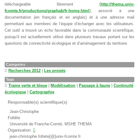
téléchargeable librement (
http://thema.univ-
fcomte.fr/productions/graphab/fr-home.html
), associé à une
documentation (en français et en anglais) et à une adresse mail
permettant aux membres de l’équipe d’échanger avec les utilisateurs.
Cet outil a trouvé un écho favorable dans la communauté scientifique,
puisqu’il est actuellement utilisé dans plusieurs travaux portant sur les
questions de connectivité écologique et d’aménagement du territoire.
Categories
Recherches 2012
|
Les projets
Tags
Trame verte et bleue
|
Modélisation
|
Passage à faune
|
Continuité
écologique
|
Cartographie
Responsable(s) scientifique(s)
Jean-Christophe
Foltête
Université de Franche-Comté, MSHE THEMA
Organisation:
jean-christophe.foltete[@]univ-fcomte.fr