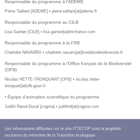
Responsable du programme à l'ADEME
Pierre Taillant [ADEME] • pierre.taillant[at]ademe.fr
Responsable du programme au CILB
Lisa Garnier [CILB] • lisa.garnier[at]rte-france.com
Responsable du programme à la FRB
Charlotte NAVARRO • charlotte.navarro[at]fondationbiodiversite.fr
Responsable du programme à l’Office français de la Biodiversité
(OFB)
Nicolas HETTE-TRONQUART [OFB] • nicolas.hette-
tronquart[at]ofb.gouv.fr
• Équipe d’animation scientifique du programme
Judith Raoul-Duval [zogma] • judithrd[at]zogma.com
Les informations diffusées sur le site ITTECOP sont la propriété
exclusive du ministère de la Transition écologique.