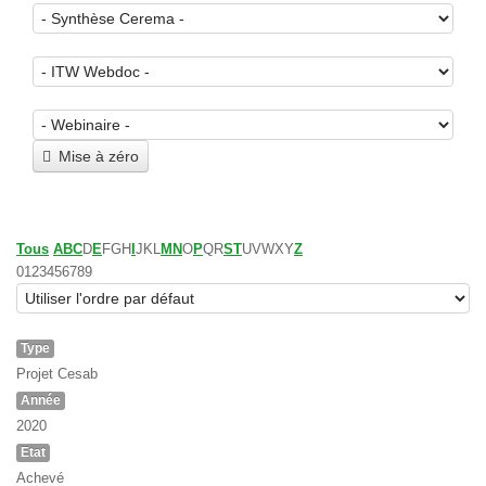
Mise à zéro
Tous
A
B
C
D
E
F
G
H
I
J
K
L
M
N
O
P
Q
R
S
T
U
V
W
X
Y
Z
0
1
2
3
4
5
6
7
8
9
Type
Projet Cesab
Année
2020
Etat
Achevé