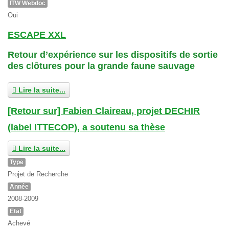
ITW Webdoc
Oui
ESCAPE XXL
Retour d’expérience sur les dispositifs de sortie
des clôtures pour la grande faune sauvage
Lire la suite...
[Retour sur] Fabien Claireau, projet DECHIR
(label ITTECOP), a soutenu sa thèse
Lire la suite...
Type
Projet de Recherche
Année
2008-2009
Etat
Achevé