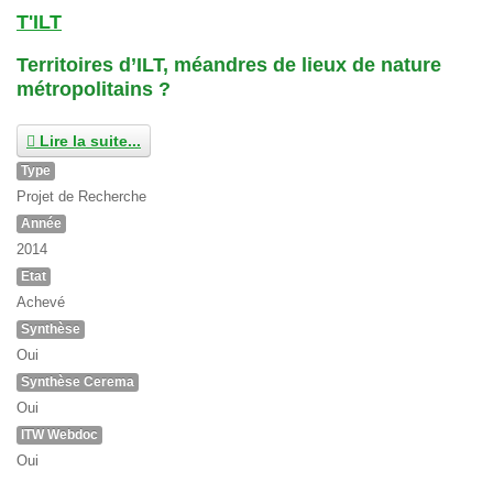
T'ILT
Territoires d’ILT, méandres de lieux de nature
métropolitains ?
Lire la suite...
Type
Projet de Recherche
Année
2014
Etat
Achevé
Synthèse
Oui
Synthèse Cerema
Oui
ITW Webdoc
Oui